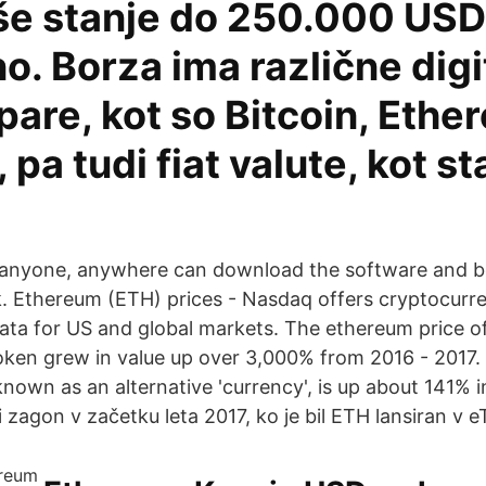
aše stanje do 250.000 USD
o. Borza ima različne digi
pare, kot so Bitcoin, Ethe
, pa tudi fiat valute, kot s
 anyone, anywhere can download the software and be
. Ethereum (ETH) prices - Nasdaq offers cryptocurre
data for US and global markets. The ethereum price 
token grew in value up over 3,000% from 2016 - 2017. 
known as an alternative 'currency', is up about 141% 
i zagon v začetku leta 2017, ko je bil ETH lansiran v e