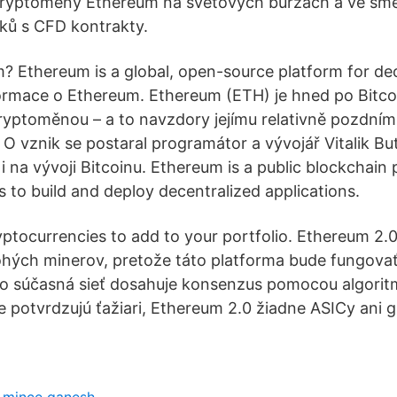
ryptoměny Ethereum na světových burzách a ve smě
ků s CFD kontrakty.
? Ethereum is a global, open-source platform for de
formace o Ethereum. Ethereum (ETH) je hned po Bitco
ryptoměnou – a to navzdory jejímu relativně pozdním
O vznik se postaral programátor a vývojář Vitalik But
 i na vývoji Bitcoinu. Ethereum is a public blockchain
 to build and deploy decentralized applications.
ptocurrencies to add to your portfolio. Ethereum 2.
hých minerov, pretože táto platforma bude fungovať
čo súčasná sieť dosahuje konsenzus pomocou algorit
e potvrdzujú ťažiari, Ethereum 2.0 žiadne ASICy ani g