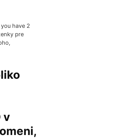
X you have 2
ženky pre
oho,
liko
 v
pomeni,