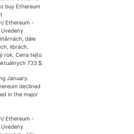
 to buy Ethereum
t
m/ Ethereum -
. Uvedeny
nárnách, dále
h, librách,
 rok. Cena tejto
aktuálnych 733 $.
ng January.
thereum declined
ed in the major
m/ Ethereum -
. Uvedeny