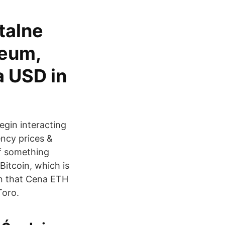
talne
reum,
ta USD in
gin interacting
ncy prices &
of something
Bitcoin, which is
in that Cena ETH
Toro.