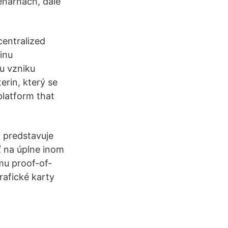
nárnách, dále
centralized
inu
u vzniku
erin, který se
 platform that
0 predstavuje
 na úplne inom
mu proof-of-
rafické karty