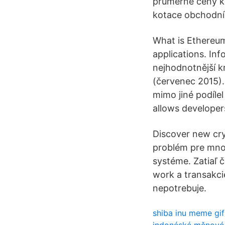
průměrné ceny k
kotace obchodní
What is Ethereum
applications. In
nejhodnotnější k
(červenec 2015). 
mimo jiné podílel
allows developers
Discover new cry
problém pre mno
systéme. Zatiaľ 
work a transakci
nepotrebuje.
shiba inu meme gif