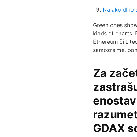
Na ako dlho 
Green ones show 
kinds of charts
Ethereum či Lite
samozrejme, pon
Za zače
zastrašu
enostav
razumet
GDAX so