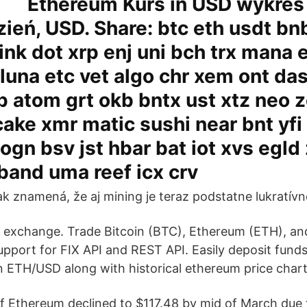
Ethereum Kurs in USD wykres
zień, USD. Share: btc eth usdt bnb
ink dot xrp enj uni bch trx mana 
luna etc vet algo chr xem ont da
xp atom grt okb bntx ust xtz neo 
cake xmr matic sushi near bnt yf
 ogn bsv jst hbar bat iot xvs egld 
band uma reef icx crv
k znamená, že aj mining je teraz podstatne lukratívne
 exchange. Trade Bitcoin (BTC), Ethereum (ETH), an
pport for FIX API and REST API. Easily deposit funds
n ETH/USD along with historical ethereum price chart
 of Ethereum declined to $117.48 by mid of March due