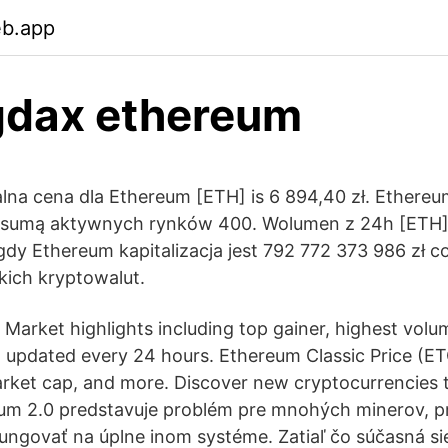
eb.app
gdax ethereum
alna cena dla Ethereum [ETH] is 6 894,40 zł. Ethere
z sumą aktywnych rynków 400. Wolumen z 24h [ETH] 
dy Ethereum kapitalizacja jest 792 772 373 986 zł co
kich kryptowalut.
 Market highlights including top gainer, highest volum
, updated every 24 hours. Ethereum Classic Price (ETC
rket cap, and more. Discover new cryptocurrencies 
eum 2.0 predstavuje problém pre mnohých minerov, p
ungovať na úplne inom systéme. Zatiaľ čo súčasná si