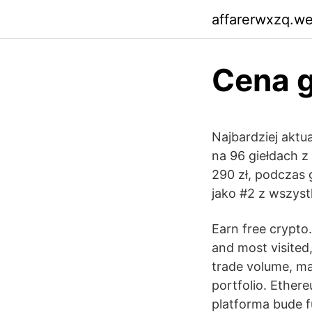
affarerwxzq.w
Cena 
Najbardziej aktu
na 96 giełdach 
290 zł, podczas g
jako #2 z wszyst
Earn free crypto.
and most visited
trade volume, ma
portfolio. Ether
platforma bude f