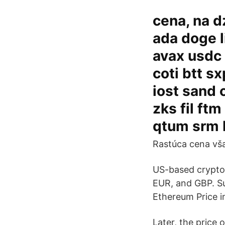
cena, na d
ada doge l
avax usdc 
coti btt s
iost sand 
zks fil ftm
qtum srm 
Rastúca cena vša
US-based crypto
EUR, and GBP. Su
Ethereum Price i
Later, the price