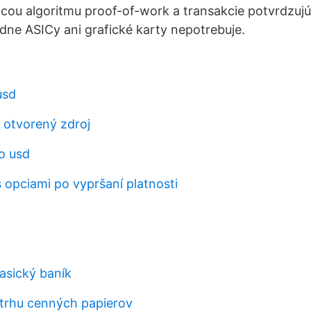
u algoritmu proof-of-work a transakcie potvrdzujú 
dne ASICy ani grafické karty nepotrebuje.
usd
r otvorený zdroj
o usd
 opciami po vypršaní platnosti
asický baník
trhu cenných papierov