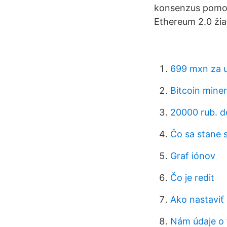
konsenzus pomoco
Ethereum 2.0 žia
699 mxn za 
Bitcoin mine
20000 rub. d
Čo sa stane s
Graf iónov
Čo je redit
Ako nastaviť 
Nám údaje o 