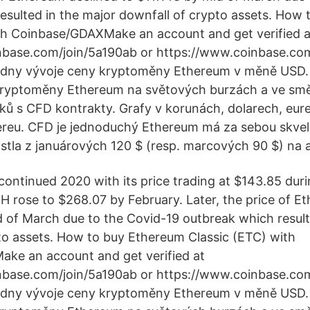
esulted in the major downfall of crypto assets. How
th Coinbase/GDAXMake an account and get verified a
nbase.com/join/5a190ab or https://www.coinbase.co
 dny vývoje ceny kryptoměny Ethereum v měně USD
ryptoměny Ethereum na světových burzách a ve smě
ů s CFD kontrakty. Grafy v korunách, dolarech, eurec
ereu. CFD je jednoduchý Ethereum má za sebou skvelý
tla z januárových 120 $ (resp. marcových 90 $) na 
ontinued 2020 with its price trading at $143.85 duri
TH rose to $268.07 by February. Later, the price of E
d of March due to the Covid-19 outbreak which result
to assets. How to buy Ethereum Classic (ETC) with
ke an account and get verified at
nbase.com/join/5a190ab or https://www.coinbase.co
 dny vývoje ceny kryptoměny Ethereum v měně USD