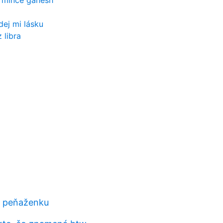
 mince ganesh
dej mi lásku
 libra
u peňaženku