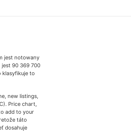
um jest notowany
jest 90 369 700
 klasyfikuje to
e, new listings,
). Price chart,
to add to your
retože táto
eť dosahuje