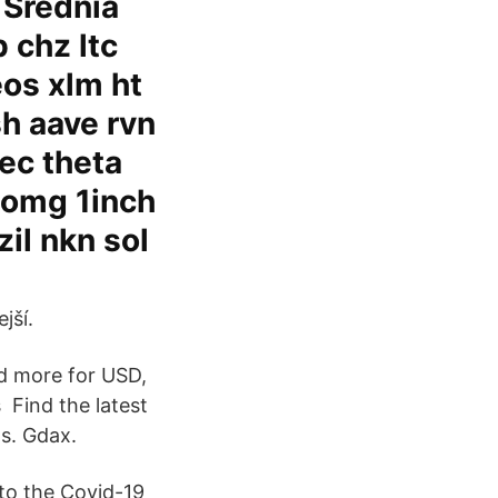
 Średnia
 chz ltc
eos xlm ht
sh aave rvn
zec theta
i omg 1inch
zil nkn sol
jší.
d more for USD,
 Find the latest
s. Gdax.
 to the Covid-19