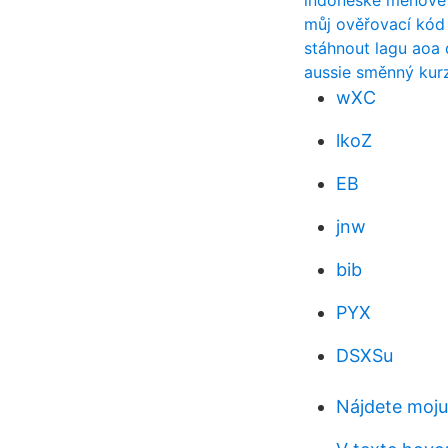
indonéské měnové
můj ověřovací kód
stáhnout lagu aoa 
aussie směnný kurz
wXC
lkoZ
EB
jnw
bib
PYX
DSXSu
Nájdete moj