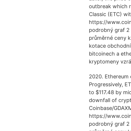
outbreak which r
Classic (ETC) wi
https://www.coi
podrobný graf 2
průměrné ceny k
kotace obchodník
bitcoinech a eth
kryptomeny vzrás
2020. Ethereum c
Progressively, E
to $117.48 by mi
downfall of cryp
Coinbase/GDAXMa
https://www.coi
podrobný graf 2