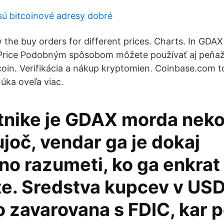
sú bitcoinové adresy dobré
the buy orders for different prices. Charts. In GDA
. Price Podobným spôsobom môžete používať aj peňa
coin. Verifikácia a nákup kryptomien. Coinbase.com t
úka oveľa viac.
tnike je GDAX morda neko
joč, vendar ga je dokaj
no razumeti, ko ga enkrat
e. Sredstva kupcev v USD
 zavarovana s FDIC, kar 