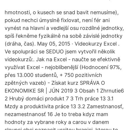
hmotnosti, o kusech se snad bavit nemusíme),
pokud nechci úmyslně fixlovat, není fér ani
vynést na hlavní a vedlejší osu rozdílné jednotky,
spíš řekněme fyzikálně na sobě závislé jednotky
(dráha, čas). May 05, 2015 · Videokurzy Excel .
Ve spolupráci se SEDUO jsem vytvořil několik
videokurzů:. Jak na Excel - naučte se efektivně
využívat Excel - nejoblíbenější (Hodnocení 97%,
přes 13.000 studentů, + 750 pozitivních
zpětných vazeb) - Získat kurz SPRÁVA O
EKONOMIKE SR | JÚN 2019 3 Obsah 1 Zhrnutie6
2 Hrubý domáci produkt 7 3 Trh práce 13 3.1
Mzdy a produktivita práce 13 3.2 Zamestnanosť,
nezamestnanosť 16 Je to treba kdyz mam
hodnoty za vybrane roky a carou v danem
sloupci chci naznacit urcitou hranici, kterou to