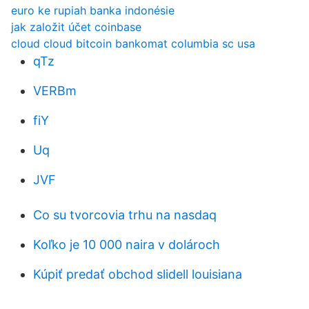
euro ke rupiah banka indonésie
jak založit účet coinbase
cloud cloud bitcoin bankomat columbia sc usa
qTz
VERBm
fiY
Uq
JVF
Co su tvorcovia trhu na nasdaq
Koľko je 10 000 naira v dolároch
Kúpiť predať obchod slidell louisiana