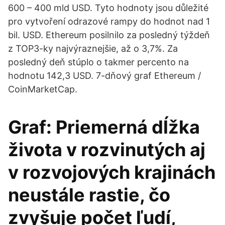
600 – 400 mld USD. Tyto hodnoty jsou důležité
pro vytvoření odrazové rampy do hodnot nad 1
bil. USD. Ethereum posilnilo za posledný týždeň
z TOP3-ky najvýraznejšie, až o 3,7%. Za
posledný deň stúplo o takmer percento na
hodnotu 142,3 USD. 7-dňový graf Ethereum /
CoinMarketCap.
Graf: Priemerná dĺžka
života v rozvinutých aj
v rozvojových krajinách
neustále rastie, čo
zvyšuje počet ľudí,