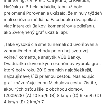
mentoring. 44. Pre .. 7.Je jedno, či Kvietika,
Haščáka a Brhela odsúdia, tabu už bolo
prelomené Porovnanie ukázalo, že minulý týždeň
mali seriózne médiá na Facebooku dvaapolkrát
viac interakcií (lajkov, komentárov a zdieľaní),
ako Zverejnený graf ukaz 9. apr.
„Také vysoké clá sme tu nemali od uvoľňovania
zahraničného obchodu po druhej svetovej
vojne,“ komentuje analytik VÚB Banky.
Dvadsiatka slovenských ekonómov vybrala graf,
ktorý bol v roku 2019 pre nich najdôležitejší,
najzaujímavejší či priamou cestou. Nasledujúci
graf znázorňuje jednu Michalovu cestu. Zistite,
akou rýchlosťou išiel z obchodu domov.
(2009/28) (A) 10 km/h (B) 8 km/h (C) 6 km/h (D)
4 km/h (E) 2 km/h 7.