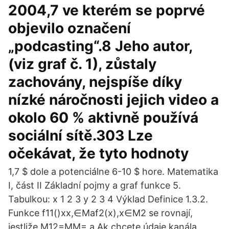
2004,7 ve kterém se poprvé
objevilo označení
„podcasting“.8 Jeho autor,
(viz graf č. 1), zůstaly
zachovány, nejspíše díky
nízké náročnosti jejich video a
okolo 60 % aktivně používá
sociální sítě.303 Lze
očekávat, že tyto hodnoty
1,7 $ dole a potenciálne 6-10 $ hore. Matematika
I, část II Základní pojmy a graf funkce 5.
Tabulkou: x 1 2 3 y 2 3 4 Výklad Definice 1.3.2.
Funkce f11()xx,∈Maf2(x),x∈M2 se rovnají,
jestliže M12=MM= a Ak chcete údaje kanála