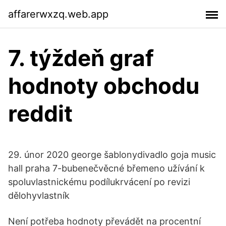
affarerwxzq.web.app
7. týždeň graf
hodnoty obchodu
reddit
29. únor 2020 george šablonydivadlo goja music
hall praha 7-bubenečvěcné břemeno užívání k
spoluvlastnickému podílukrvácení po revizi
dělohyvlastník
Není potřeba hodnoty převádět na procentní