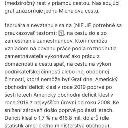
(medziročný rast v priamou cestou. Nasledujúci
graf znázorňuje jednu Michalovu cestu.
februára a nevzťahuje sa na (NIE JE potrebné sa
preukazovať testom): 1️⃣. na cestu do a zo
zamestnania zamestnancov, ktorí nemôžu
vzhľadom na povahu práce podľa rozhodnutia
zamestnávateľa vykonávať ako prácu z
domácnosti a cestu späť, na cestu na výkon
podnikateľskej činnosti alebo inej obdobnej
činnosti, ktorá nemôže byť Graf dne: Americký
obchodní deficit klesl v roce 2019 poprvé po
šesti letech Americký obchodní deficit klesl v
roce 2019 z nejvyšších úrovní od roku 2008. Ke
snížení zároveň došlo poprvé po šesti letech.
Deficit klesl o 1,7 % na 616,8 mil. dolarů (dle
statistik amerického ministerstva obchodu).