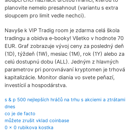
planovite nemelo presahnout (variantu s extra
sloupcem pro limit vedle nechci).
Navyše k VIP Tradig room je zdarma celá škola
tradingu a obidva e-booky! Všetko v hodnote 70
EUR. Graf zobrazuje vývoj ceny za posledný deň
(1D), týždeň (1W), mesiac (1M), rok (1Y) alebo za
celú dostupnú dobu (ALL). Jedným z hlavných
parametrov pri porovnávaní kryptomen je trhová
kapitalizácie. Monitor diania vo svete peňazí,
investícií a hospodárstva.
s & p 500 nejlepších hráčů na trhu s akciemi a ztrátami
dnes
co je de facto
můžete zrušit vklad coinbase
0 x 0 rubikova kostka