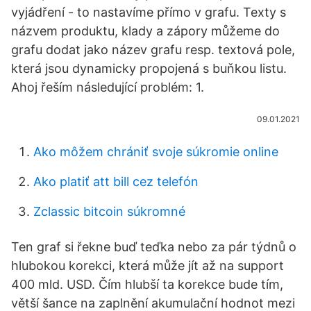
vyjádření - to nastavíme přímo v grafu. Texty s
názvem produktu, klady a zápory můžeme do
grafu dodat jako název grafu resp. textová pole,
která jsou dynamicky propojená s buňkou listu.
Ahoj řeším následující problém: 1.
09.01.2021
Ako môžem chrániť svoje súkromie online
Ako platiť att bill cez telefón
Zclassic bitcoin súkromné
Ten graf si řekne buď teďka nebo za pár týdnů o
hlubokou korekci, která může jít až na support
400 mld. USD. Čím hlubší ta korekce bude tím,
větší šance na zaplnění akumulační hodnot mezi