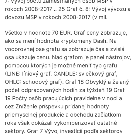
7: Vývoj počtu zamestnaných osôb MSP v
rokoch 2008-2017 .. 25 Graf č. 8: Vývoj vývozu a
dovozu MSP v rokoch 2008-2017 (v mil.
Všetko v hodnote 70 EUR. Graf ceny zobrazuje,
ako sa mení hodnota kryptomeny Dash. Na
vodorovnej ose grafu sa zobrazuje čas a zvislá
osa ukazuje cenu. Nad grafom je panel nástrojov,
pomocou ktorých je možné meniť typ grafu
(LINE: líniový graf, CANDLE: sviečkový graf,
OHLC: schodový graf). Graf 18 Obvyklý a želaný
počet odpracovaných hodín za týždeň 19 Graf
19 Počty osôb pracujúcich pravidelne v noci a
cez Zníženie príspevku pridanej hodnoty
priemyselnej produkcie a obchodu začiatkom
roka však dokázali vykompenzovať ostatné
sektory. Graf 7 Vývoj investícií podľa sektorov