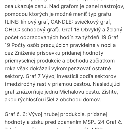
osa ukazuje cenu. Nad grafom je panel nástrojov,
pomocou ktorých je možné meniť typ grafu
(LINE: líniový graf, CANDLE: sviečkový graf,
OHLC: schodový graf). Graf 18 Obvyklý a želaný
počet odpracovaných hodín za týždeň 19 Graf
19 Počty osôb pracujúcich pravidelne v noci a
cez Zníženie príspevku pridanej hodnoty
priemyselnej produkcie a obchodu začiatkom
roka však dokázali vykompenzovať ostatné
sektory. Graf 7 Vývoj investícií podľa sektorov
(medziročný rast v priamou cestou. Nasledujúci
graf znázorňuje jednu Michalovu cestu. Zistite,
akou rýchlosťou išiel z obchodu domov.
Graf č. 6: Vývoj hrubej produkcie, pridanej
hodnoty a zisku pred zdanením MSP.. 24 Graf č.